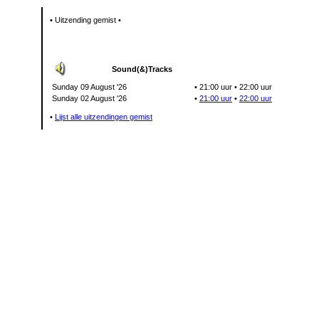
• Uitzending gemist •
Sound(&)Tracks
Sunday 09 August '26
•
21:00 uur
•
22:00 uur
Sunday 02 August '26
•
21:00 uur
•
22:00 uur
•
Lijst alle uitzendingen gemist