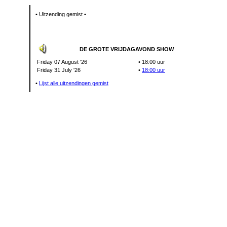
• Uitzending gemist •
DE GROTE VRIJDAGAVOND SHOW
Friday 07 August '26
•
18:00 uur
Friday 31 July '26
•
18:00 uur
•
Lijst alle uitzendingen gemist