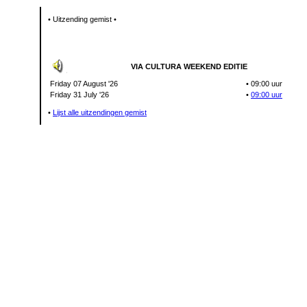
• Uitzending gemist •
VIA CULTURA WEEKEND EDITIE
Friday 07 August '26
•
09:00 uur
Friday 31 July '26
•
09:00 uur
•
Lijst alle uitzendingen gemist